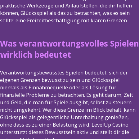
praktische Werkzeuge und Anlaufstellen, die dir helfen
können, Glücksspiel als das zu betrachten, was es sein
sollte: eine Freizeitbeschäftigung mit klaren Grenzen.
Was verantwortungsvolles Spielen
wirklich bedeutet
Verantwortungsbewusstes Spielen bedeutet, sich der
eigenen Grenzen bewusst zu sein und Glücksspiel
niemals als Einnahmequelle oder als Lösung für
finanzielle Probleme zu betrachten. Es geht darum, Zeit
und Geld, die man für Spiele ausgibt, selbst zu steuern –
nicht umgekehrt. Wer diese Grenze im Blick behält, kann
Glücksspiel als gelegentliche Unterhaltung genießen,
ohne dass es zu einer Belastung wird. LevelUp Casino
unterstützt dieses Bewusstsein aktiv und stellt dir die